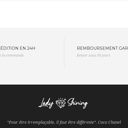
ÉDITION EN 24H
REMBOURSEMENT GAR
s la commande
Retour sous 30 jours
“Pour être irremplaçable, il faut être différente”. Coco Chanel